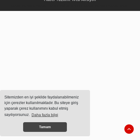
haber yazılımı
haber paketi
haber scripti
haber yazılım
haber script
Sitemizden en iyi şekilde faydalanabilmeniz
için çerezler kullanılmaktadır. Bu siteye giriş
yaparak çerez kullanımını kabul etmiş
sayılıyorsunuz.
Daha fazla bilgi
Tamam