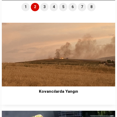
1
2
3
4
5
6
7
8
Kovancılarda Yangın