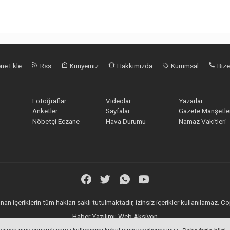
ne Ekle
Rss
Künyemiz
Hakkımızda
Kurumsal
Bize
Fotoğraflar
Videolar
Yazarlar
Anketler
Sayfalar
Gazete Manşetler
Nöbetçi Eczane
Hava Durumu
Namaz Vakitleri
an içeriklerin tüm hakları saklı tutulmaktadır, izinsiz içerikler kullanılamaz.
Haber Yazılımı:
Web Aksiyon
haber yazılımı
haber paketi
haber scripti
haber yazılım
haber script