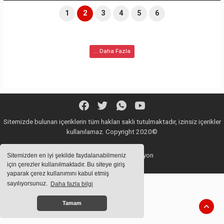
1
2
3
4
5
6
... Daha Fazla
Sitemizde bulunan içeriklerin tüm hakları saklı tutulmaktadır, izinsiz içerikler
kullanılamaz. Copyright 2020©
Haber Yazılımı:
Web Aksiyon
Sitemizden en iyi şekilde faydalanabilmeniz
için çerezler kullanılmaktadır. Bu siteye giriş
haber yazılımı
haber paketi
haber scripti
haber yazılım
haber script
yaparak çerez kullanımını kabul etmiş
sayılıyorsunuz.
Daha fazla bilgi
Tamam