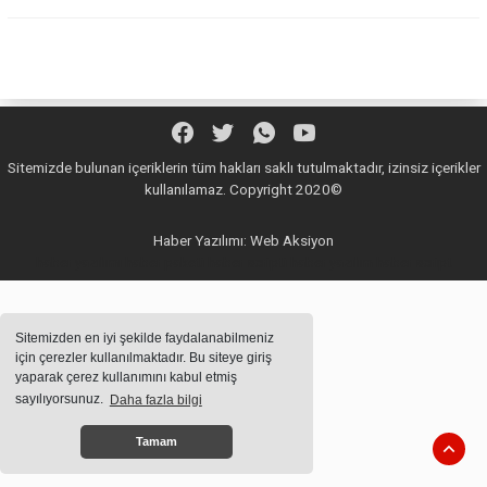
Sitemizde bulunan içeriklerin tüm hakları saklı tutulmaktadır, izinsiz içerikler
kullanılamaz. Copyright 2020©
Haber Yazılımı:
Web Aksiyon
haber yazılımı
haber paketi
haber scripti
haber yazılım
haber script
Sitemizden en iyi şekilde faydalanabilmeniz
için çerezler kullanılmaktadır. Bu siteye giriş
yaparak çerez kullanımını kabul etmiş
sayılıyorsunuz.
Daha fazla bilgi
Tamam