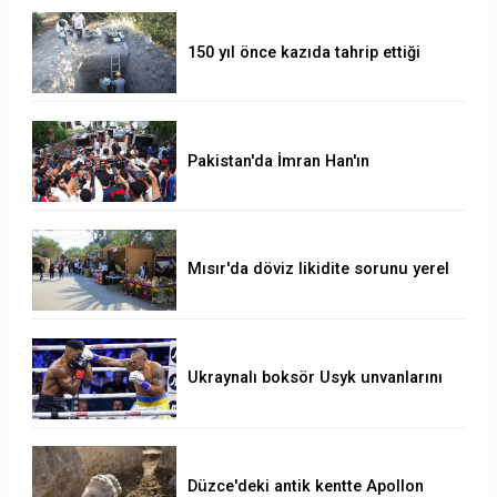
150 yıl önce kazıda tahrip ettiği
höyüğe yaklaştı
Pakistan'da İmran Han'ın
destekçileri protesto düzenledi
Mısır'da döviz likidite sorunu yerel
para birimini yeni bir dalgalı kur
sistemine geçirir mi?
Ukraynalı boksör Usyk unvanlarını
korudu
Düzce'deki antik kentte Apollon