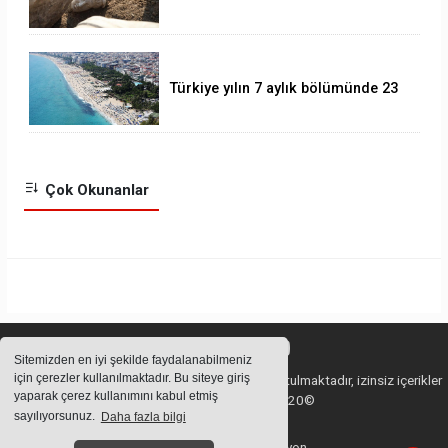
heykeli bulundu
Türkiye yılın 7 aylık bölümünde 23
milyonu aşkın yabancı ziyaretçi
ağırladı.
Çok Okunanlar
Sitemizden en iyi şekilde faydalanabilmeniz
için çerezler kullanılmaktadır. Bu siteye giriş
Sitemizde bulunan içeriklerin tüm hakları saklı tutulmaktadır, izinsiz içerikler
yaparak çerez kullanımını kabul etmiş
kullanılamaz. Copyright 2020©
sayılıyorsunuz.
Daha fazla bilgi
Haber Yazılımı:
Web Aksiyon