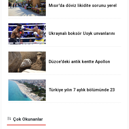
Mısır'da döviz likidite sorunu yerel
para birimini yeni bir dalgalı kur
sistemine geçirir mi?
Ukraynalı boksör Usyk unvanlarını
korudu
Düzce'deki antik kentte Apollon
heykeli bulundu
Türkiye yılın 7 aylık bölümünde 23
milyonu aşkın yabancı ziyaretçi
ağırladı.
Çok Okunanlar