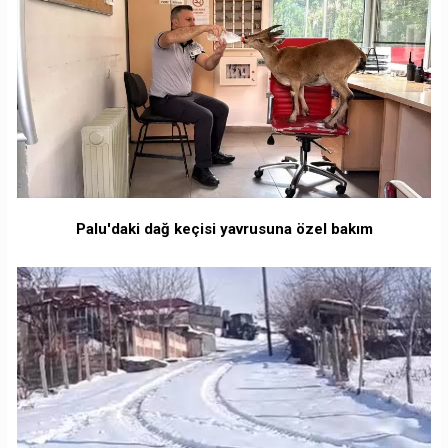
Palu'daki dağ keçisi yavrusuna özel bakım