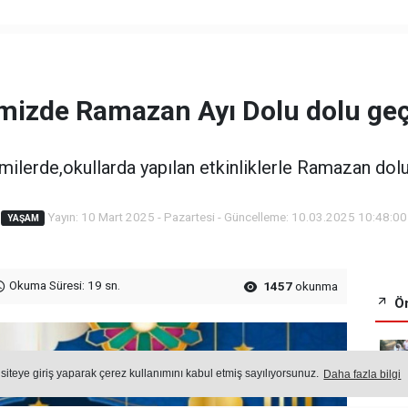
emizde Ramazan Ayı Dolu dolu geç
amilerde,okullarda yapılan etkinliklerle Ramazan dolu
Yayın: 10 Mart 2025 - Pazartesi - Güncelleme: 10.03.2025 10:48:00
YAŞAM
Okuma Süresi: 19 sn.
1457
okunma
Ön
 siteye giriş yaparak çerez kullanımını kabul etmiş sayılıyorsunuz.
Daha fazla bilgi