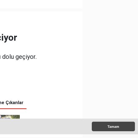
iyor
 dolu geçiyor.
e Çıkanlar
150 yıl önce kazıda
Tamam
tahrip ettiği höyüğe
yaklaştı