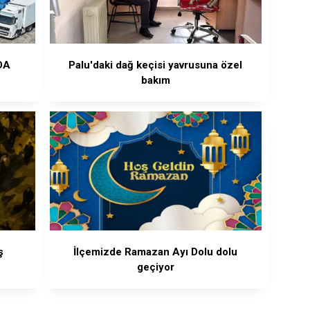
DA
Palu'daki dağ keçisi yavrusuna özel
bakım
ş
İlçemizde Ramazan Ayı Dolu dolu
geçiyor