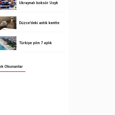
mi?
Ukraynalı boksör Usyk
unvanlarını korudu
Düzce'deki antik kentte
Apollon heykeli bulundu
Türkiye yılın 7 aylık
bölümünde 23 milyonu
aşkın yabancı ziyaretçi
ağırladı.
k Okunanlar