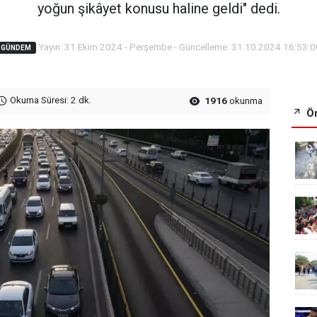
yoğun şikâyet konusu haline geldi" dedi.
Yayın: 31 Ekim 2024 - Perşembe - Güncelleme: 31.10.2024 16:53:0
GÜNDEM
Okuma Süresi: 2 dk.
1916
okunma
Ön