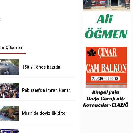
0
e Çıkanlar
150 yıl önce kazıda
tahrip ettiği höyüğe
yaklaştı
Pakistan'da İmran Han'ın
destekçileri protesto
düzenledi
Mısır'da döviz likidite
sorunu yerel para
birimini yeni bir dalgalı
kur sistemine geçirir