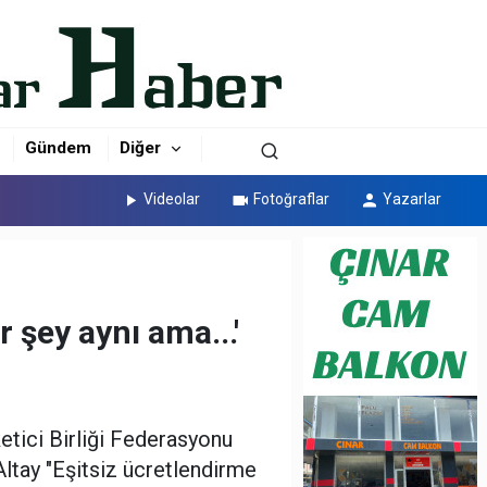
Gündem
Diğer
Videolar
Fotoğraflar
Yazarlar
r şey aynı ama...'
etici Birliği Federasyonu
ltay "Eşitsiz ücretlendirme