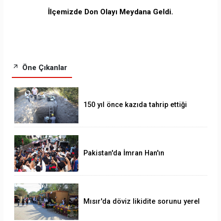
İlçemizde Don Olayı Meydana Geldi.
Öne Çıkanlar
150 yıl önce kazıda tahrip ettiği
höyüğe yaklaştı
Pakistan'da İmran Han'ın
destekçileri protesto düzenledi
Mısır'da döviz likidite sorunu yerel
para birimini yeni bir dalgalı kur
sistemine geçirir mi?